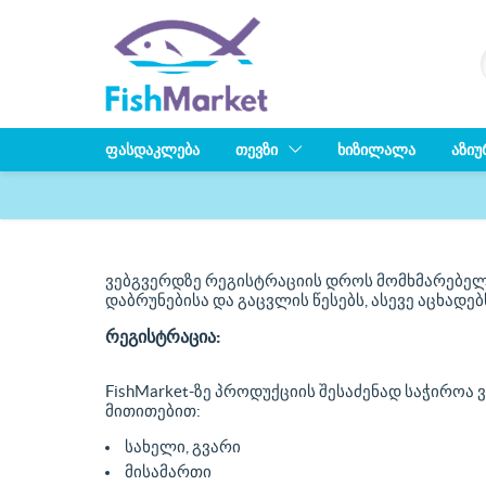
ᲤᲐᲡᲓᲐᲙᲚᲔᲑᲐ
ᲗᲔᲕᲖᲘ
ᲮᲘᲖᲘᲚᲐᲚᲐ
ᲐᲖᲘᲣ
ვებგვერდზე რეგისტრაციის დროს მომხმარებელი
დაბრუნებისა და გაცვლის წესებს, ასევე აცხადე
რეგისტრაცია:
FishMarket-ზე პროდუქციის შესაძენად საჭიროა
მითითებით:
სახელი, გვარი
მისამართი