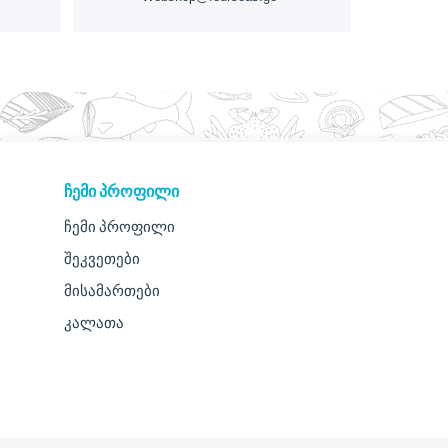
ᲩᲔᲛᲘ ᲞᲠᲝᲤᲘᲚᲘ
ჩემი პროფილი
შეკვეთები
მისამართები
კალათა