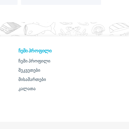
ᲩᲔᲛᲘ ᲞᲠᲝᲤᲘᲚᲘ
ჩემი პროფილი
შეკვეთები
მისამართები
კალათა