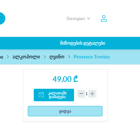
ᲛᲘᲬᲝᲓᲔᲑᲘᲡ ᲓᲔᲢᲐᲚᲔᲑᲘ
Prosseco Treviso
ალკოჰოლი
ღვინო
რი
49,00 ₾
კალათაში
დამატება
ყიდვა