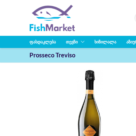
ᲤᲐᲡᲓᲐᲙᲚᲔᲑᲐ
ᲗᲔᲕᲖᲘ
ᲮᲘᲖᲘᲚᲐᲚᲐ
ᲐᲖᲘᲣ
Prosseco Treviso