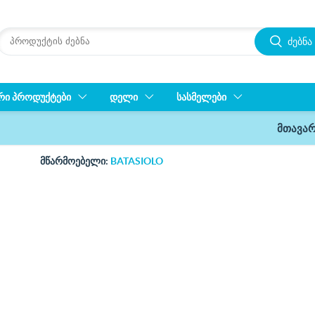
ძებნა
ᲠᲘ ᲞᲠᲝᲓᲣᲥᲢᲔᲑᲘ
ᲓᲔᲚᲘ
ᲡᲐᲡᲛᲔᲚᲔᲑᲘ
მთავა
მწარმოებელი:
BATASIOLO