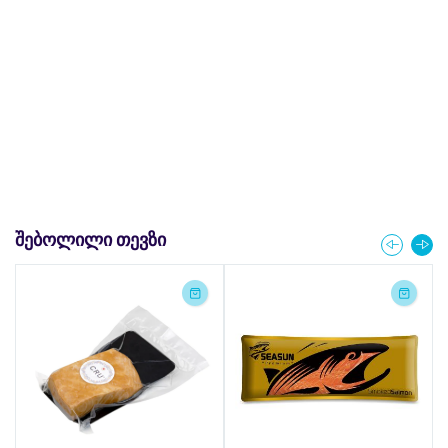
ᲨᲔᲑᲝᲚᲘᲚᲘ ᲗᲔᲕᲖᲘ