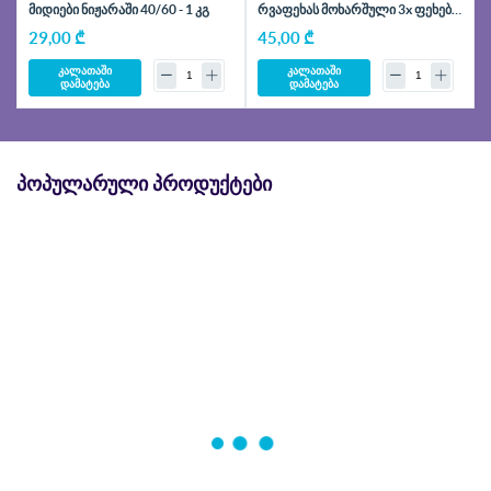
მიდიები ნიჟარაში 40/60 - 1 კგ
რვაფეხას მოხარშული 3x ფეხები
- 200 გრ
29,00 ₾
45,00 ₾
კალათაში
კალათაში
დამატება
დამატება
ᲞᲝᲞᲣᲚᲐᲠᲣᲚᲘ ᲞᲠᲝᲓᲣᲥᲢᲔᲑᲘ