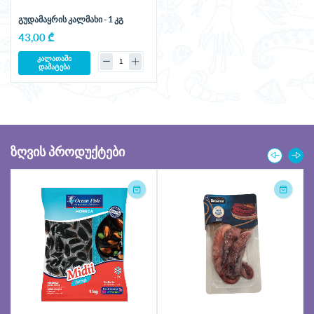
გუდამაყრის კალმახი - 1 კგ
43,00 ₾
კალათაში
დამატება
ᲖᲦᲕᲘᲡ ᲞᲠᲝᲓᲣᲥᲢᲔᲑᲘ